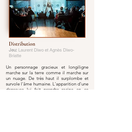
Distribution
Jeu:
Laurent Diwo et Agnès Diwo-
Briatte
Un personnage gracieux et longiligne
marche sur la terre comme il marche sur
un nuage. De très haut il surplombe et
survole l'âme humaine. L'apparition d'une
danseuse lui fait prendre racine en ce
monde.
Du haut bat
mon coeur
Fiche technique