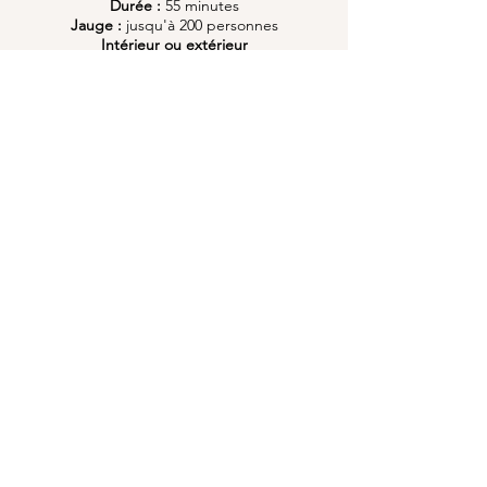
Durée :
55 minutes
Jauge :
jusqu'à 200 personnes
Intérieur ou extérieur
documents
à télécharger
Dossier de présentation
Fiche technique